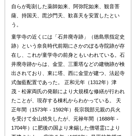
自らが彫刻した薬師如来、阿弥陀如来、観音菩
薩、持国天、毘沙門天、歓喜天を安置したとい
う。
童学寺の近くには「石井廃寺跡」（徳島県指定史
跡）という奈良時代前期にさかのぼる寺院跡が存
在し、これが童学寺の前身ともいわれている。石
井廃寺跡からは、金堂、三重塔などの建物跡が検
出されており、東に塔、西に金堂が建つ、法起寺
式伽藍配置であった。 正和元年（1312年）津
茂・松家両氏の発願により大規模な修繕が行われ
たことが、現存する棟札からわかっている。 天
正年間（1573年 - 1592年）長宗我部元親の兵火
を受けて全山焼失したが、元禄年間（1688年 -
1704年）に肥後の国より来錫した僧堪霊により