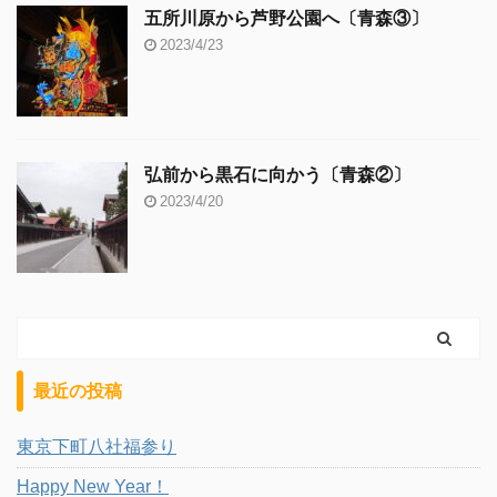
五所川原から芦野公園へ〔青森③〕
2023/4/23
弘前から黒石に向かう〔青森②〕
2023/4/20
最近の投稿
東京下町八社福参り
Happy New Year！