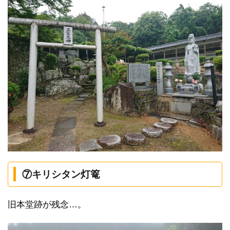
⑦キリシタン灯篭
旧本堂跡が残念…。