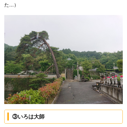
た…）
③いろは大師