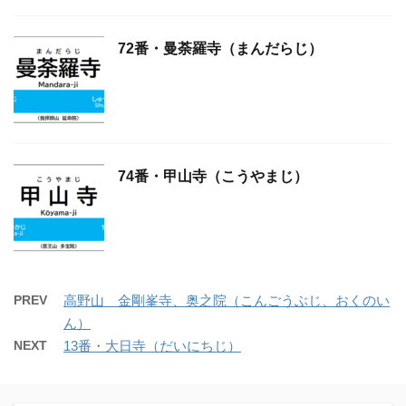
72番・曼荼羅寺（まんだらじ）
74番・甲山寺（こうやまじ）
PREV
高野山 金剛峯寺、奥之院（こんごうぶじ、おくのい
ん）
NEXT
13番・大日寺（だいにちじ）