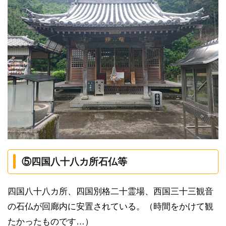
⑤四国八十八カ所石仏等
四国八十八カ所、四国別格二十霊場、西国三十三観音
の石仏が回廊内に安置されている。（時間をかけて観
たかったものです…）