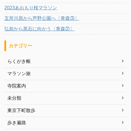
2023あおもり桜マラソン
五所川原から芦野公園へ〔青森③〕
弘前から黒石に向かう〔青森②〕
カテゴリー
らくがき帳
マラソン旅
寺院案内
未分類
東京下町散歩
歩き遍路