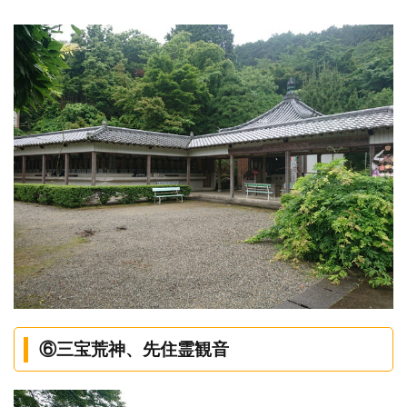
⑥三宝荒神、先住霊観音