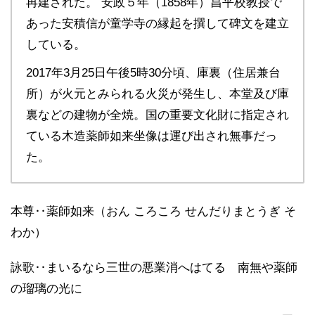
再建された。 安政５年（1858年）昌平校教授で
あった安積信が童学寺の縁起を撰して碑文を建立
している。
2017年3月25日午後5時30分頃、庫裏（住居兼台
所）が火元とみられる火災が発生し、本堂及び庫
裏などの建物が全焼。国の重要文化財に指定され
ている木造薬師如来坐像は運び出され無事だっ
た。
本尊‥薬師如来（おん ころころ せんだりまとうぎ そ
わか）
詠歌‥まいるなら三世の悪業消へはてる 南無や薬師
の瑠璃の光に