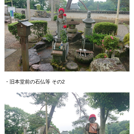
・旧本堂前の石仏等 その2