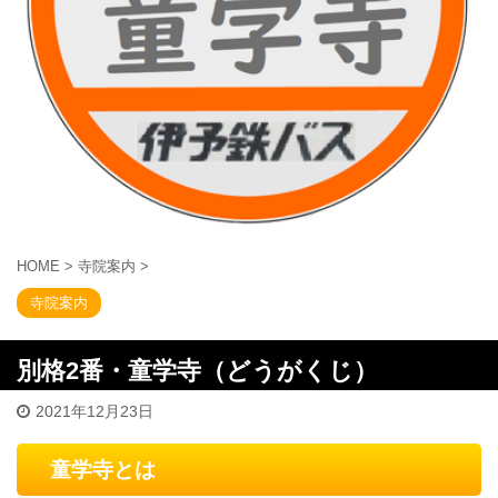
HOME
>
寺院案内
>
寺院案内
別格2番・童学寺（どうがくじ）
2021年12月23日
童学寺とは