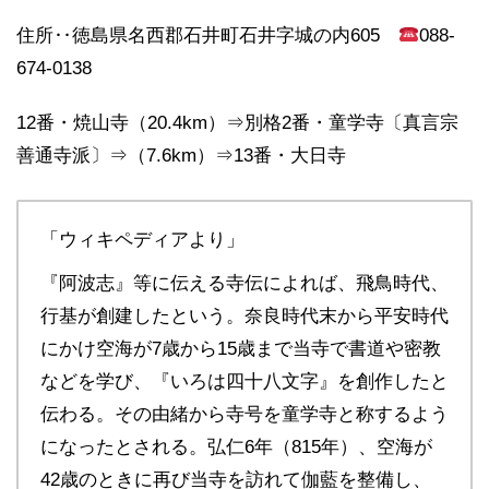
住所‥徳島県名西郡石井町石井字城の内605
088-
674-0138
12番・焼山寺（20.4km）⇒別格2番・童学寺〔真言宗
善通寺派〕⇒（7.6km）⇒13番・大日寺
「ウィキペディアより」
『阿波志』等に伝える寺伝によれば、飛鳥時代、
行基が創建したという。奈良時代末から平安時代
にかけ空海が7歳から15歳まで当寺で書道や密教
などを学び、『いろは四十八文字』を創作したと
伝わる。その由緒から寺号を童学寺と称するよう
になったとされる。弘仁6年（815年）、空海が
42歳のときに再び当寺を訪れて伽藍を整備し、