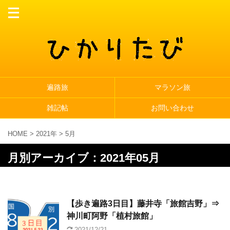
遍路旅
マラソン旅
雑記帖
お問い合わせ
HOME
>
2021年
>
5月
月別アーカイブ：2021年05月
【歩き遍路3日目】藤井寺「旅館吉野」⇒
神川町阿野「植村旅館」
2021/12/21