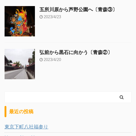
五所川原から芦野公園へ〔青森③〕
2023/4/23
弘前から黒石に向かう〔青森②〕
2023/4/20
最近の投稿
東京下町八社福参り