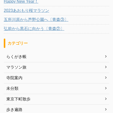
Happy New Year！
2023あおもり桜マラソン
五所川原から芦野公園へ〔青森③〕
弘前から黒石に向かう〔青森②〕
カテゴリー
らくがき帳
マラソン旅
寺院案内
未分類
東京下町散歩
歩き遍路