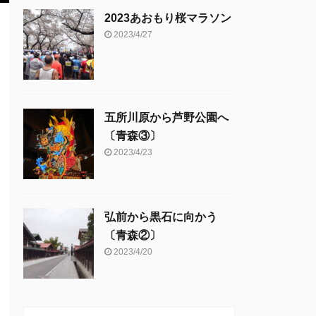
2023あおもり桜マラソン
2023/4/27
五所川原から芦野公園へ
〔青森③〕
2023/4/23
弘前から黒石に向かう
〔青森②〕
2023/4/20