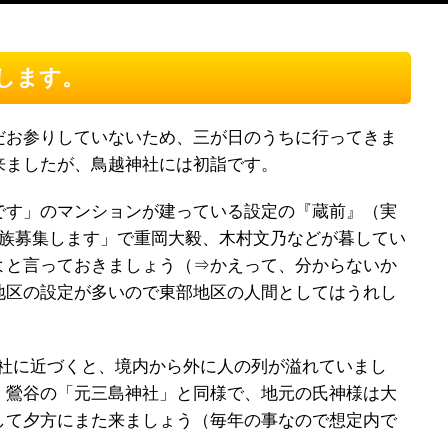
します。
だお参りしていないため、三が日のうちに行ってきま
来ましたが、鳥越神社には初詣です。
です」のマンションが建っている設定の『蔵前』（実
家族募集します」で重岡大毅、木村文乃などが暮してい
よと言っておきましょう（⇒かえって、分からないか
地区の設定が多いので東部地区の人間としてはうれし
越神社に近づくと、境内から外に人の列が溢れていまし
、鶯谷の「元三島神社」と同様で、地元の氏神様は大
して夕方にまた来ましょう（毎年の事なので想定内で