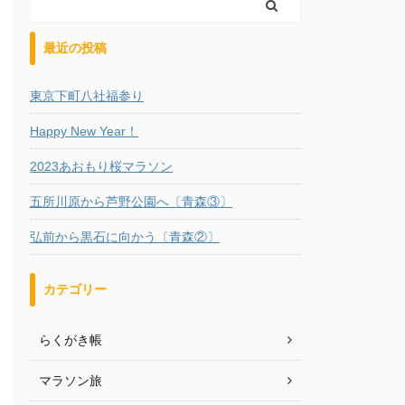
最近の投稿
東京下町八社福参り
Happy New Year！
2023あおもり桜マラソン
五所川原から芦野公園へ〔青森③〕
弘前から黒石に向かう〔青森②〕
カテゴリー
らくがき帳
マラソン旅