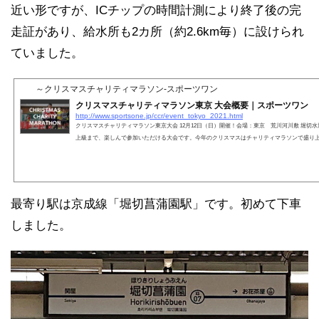
近い形ですが、ICチップの時間計測により終了後の完
走証があり、給水所も2カ所（約2.6km毎）に設けられ
ていました。
～クリスマスチャリティマラソン-スポーツワン
クリスマスチャリティマラソン東京 大会概要｜スポーツワン
http://www.sportsone.jp/ccr/event_tokyo_2021.html
クリスマスチャリティマラソン東京大会 12月12日（日）開催！会場：東京 荒川河川敷 堀切
上級まで、楽しんで参加いただける大会です。今年のクリスマスはチャリティマラソンで盛り
最寄り駅は京成線「堀切菖蒲園駅」です。初めて下車
しました。