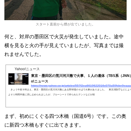
スタート直前から煙が出ていました。
何と、対岸の墨田区で火災が発生していました。途中
横を見ると火の手が見えていましたが、写真までは撮
れませんでした。
Yahoo!ニュース
東京・墨田区の荒川河川敷で火事、１人の遺体（TBS系（JNN）） 
o!ニュース
https://news.yahoo.co.jp/articles/557f2ea6619622016c070a59fcbe9eaa
きょう午前９時まえ、東京・墨田区の荒川河川敷にある野球場のそばで火事がありました。 東京消防庁などによ
よそ１時間半後に消し止められましたが、ブルーシートで作られたテントなどが焼
まず、初めにくぐる四つ木橋（国道6号）です。この奥
に新四つ木橋もすぐに出てきます。