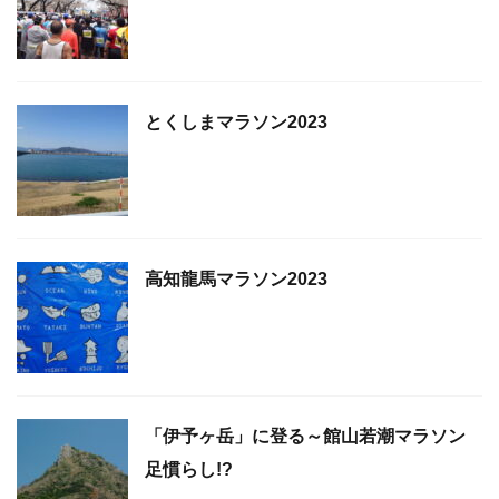
とくしまマラソン2023
高知龍馬マラソン2023
「伊予ヶ岳」に登る～館山若潮マラソン
足慣らし!?