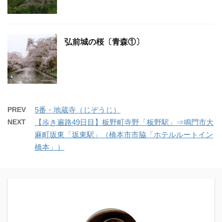
弘前城の桜〔青森①〕
PREV
5番・地蔵寺（じぞうじ）
NEXT
【歩き遍路49日目】板野町寺野「板野駅」⇒鳴門市大
麻町坂東「坂東駅」（橋本市市脇「ホテルルートイン
橋本」）