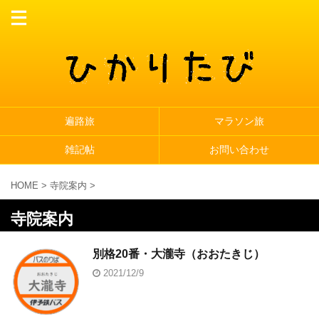
遍路旅
マラソン旅
雑記帖
お問い合わせ
HOME
>
寺院案内
>
寺院案内
別格20番・大瀧寺（おおたきじ）
2021/12/9