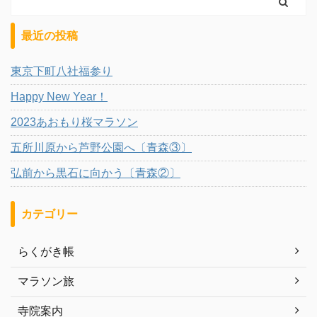
最近の投稿
東京下町八社福参り
Happy New Year！
2023あおもり桜マラソン
五所川原から芦野公園へ〔青森③〕
弘前から黒石に向かう〔青森②〕
カテゴリー
らくがき帳
マラソン旅
寺院案内